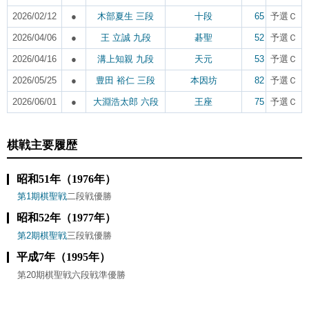
2026/02/12
●
木部夏生 三段
十段
65
予選Ｃ
2026/04/06
●
王 立誠 九段
碁聖
52
予選Ｃ
2026/04/16
●
溝上知親 九段
天元
53
予選Ｃ
2026/05/25
●
豊田 裕仁 三段
本因坊
82
予選Ｃ
2026/06/01
●
大淵浩太郎 六段
王座
75
予選Ｃ
棋戦主要履歴
昭和51年（1976年）
第1期棋聖戦
二段戦優勝
昭和52年（1977年）
第2期棋聖戦
三段戦優勝
平成7年（1995年）
第20期棋聖戦六段戦準優勝