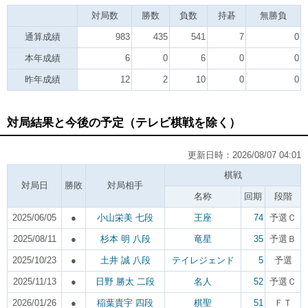
対局数
勝数
負数
持碁
無勝負
通算成績
983
435
541
7
0
本年成績
6
0
6
0
0
昨年成績
12
2
10
0
0
対局結果と今後の予定（テレビ棋戦を除く）
更新日時：2026/08/07 04:01
棋戦
対局日
勝敗
対局相手
名称
回期
段階
2025/06/05
●
小山栄美 七段
王座
74
予選Ｃ
2025/08/11
●
杉本 明 八段
竜星
35
予選Ｂ
2025/10/23
●
土井 誠 八段
テイレジェンド
5
予選
2025/11/13
●
日野 勝太 二段
名人
52
予選Ｃ
2026/01/26
●
稲葉貴宇 四段
棋聖
51
ＦＴ