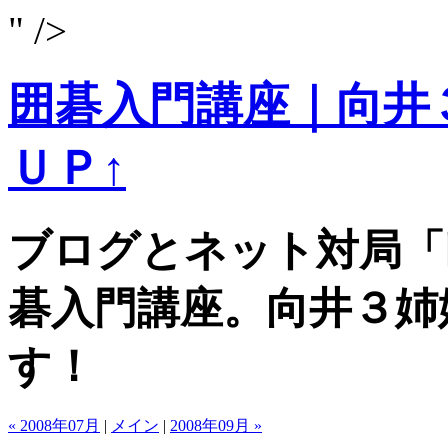
" />
囲碁入門講座｜向井
ＵＰ↑
ブログとネット対局「
碁入門講座。向井３姉
す！
« 2008年07月
|
メイン
|
2008年09月 »