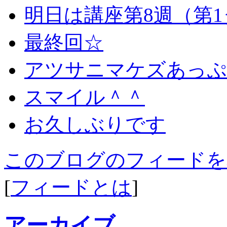
明日は講座第8週（第
最終回☆
アツサニマケズあっぷU
スマイル＾＾
お久しぶりです
このブログのフィードを
[
フィードとは
]
アーカイブ