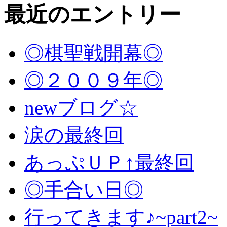
最近のエントリー
◎棋聖戦開幕◎
◎２００９年◎
newブログ☆
涙の最終回
あっぷＵＰ↑最終回
◎手合い日◎
行ってきます♪~part2~