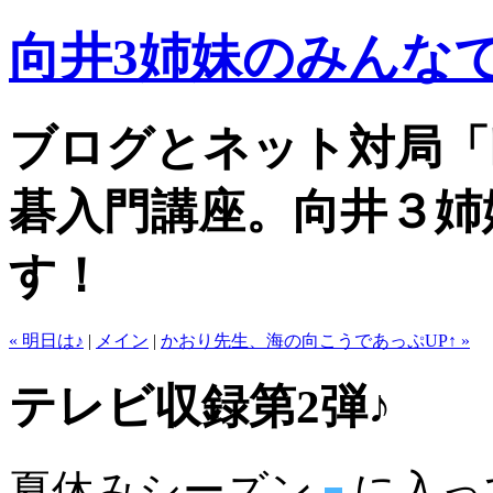
向井3姉妹のみんなで
ブログとネット対局「
碁入門講座。向井３姉
す！
« 明日は♪
|
メイン
|
かおり先生、海の向こうであっぷUP↑ »
テレビ収録第2弾♪
夏休みシーズン
に入っ