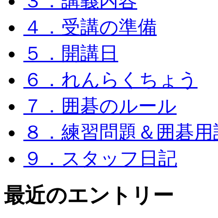
３．講義内容
４．受講の準備
５．開講日
６．れんらくちょう
７．囲碁のルール
８．練習問題＆囲碁用
９．スタッフ日記
最近のエントリー