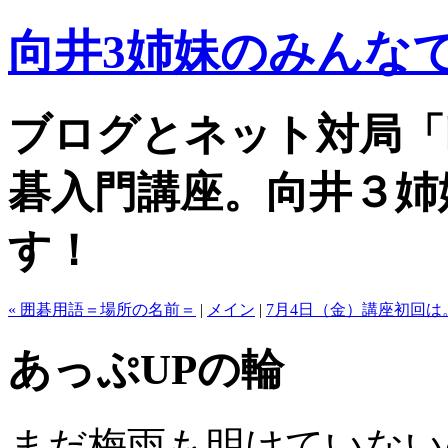
向井3姉妹のみんなで
ブログとネット対局「
碁入門講座。向井３姉
す！
« 囲碁用語＝場所の名前＝
|
メイン
|
7月4日（金）講座初回は。
あっぷUPの輪
まだ梅雨も明けていない