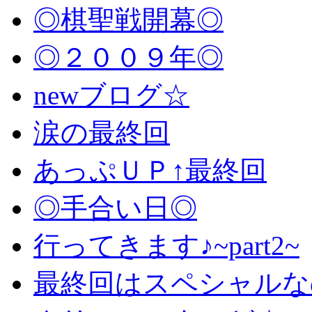
◎棋聖戦開幕◎
◎２００９年◎
newブログ☆
涙の最終回
あっぷＵＰ↑最終回
◎手合い日◎
行ってきます♪~part2~
最終回はスペシャルな