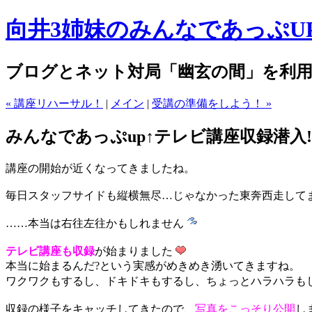
向井3姉妹のみんなであっぷUP
ブログとネット対局「幽玄の間」を利用
« 講座リハーサル！
|
メイン
|
受講の準備をしよう！ »
みんなであっぷup↑テレビ講座収録潜入!
講座の開始が近くなってきましたね。
毎日スタッフサイドも縦横無尽…じゃなかった東奔西走して
……本当は右往左往かもしれません
テレビ講座も収録
が始まりました
本当に始まるんだ?という実感がめきめき湧いてきますね。
ワクワクもするし、ドキドキもするし、ちょっとハラハラも
収録の様子をキャッチしてきたので、
写真をこっそり公開
し