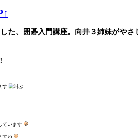
↑
した、囲碁入門講座。向井３姉妹がやさ
!
ます
しています
ますね