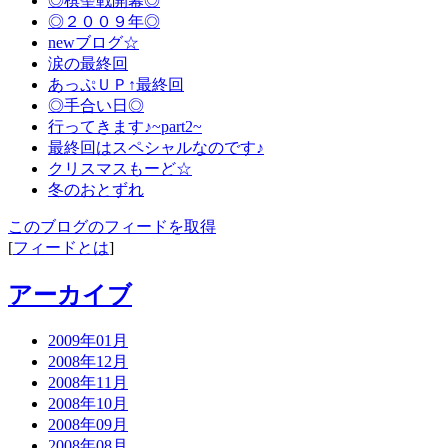
◎棋聖戦開幕◎
◎２００９年◎
newブログ☆
涙の最終回
あっぷＵＰ↑最終回
◎手合い日◎
行ってきます♪~part2~
最終回はスペシャルなのです♪
クリスマスもーど☆
冬のおとずれ
このブログのフィードを取得
[
フィードとは
]
アーカイブ
2009年01月
2008年12月
2008年11月
2008年10月
2008年09月
2008年08月