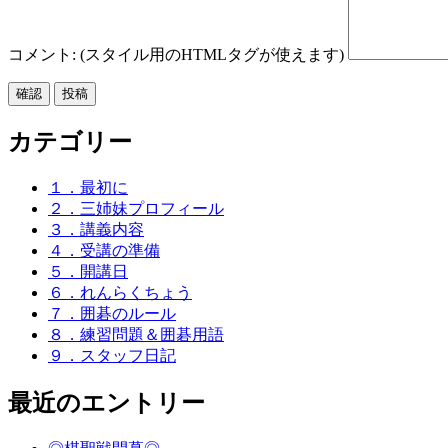
コメント: (スタイル用のHTMLタグが使えます)
カテゴリー
１．最初に
２．三姉妹プロフィール
３．講義内容
４．受講の準備
５．開講日
６．れんらくちょう
７．囲碁のルール
８．練習問題＆囲碁用語
９．スタッフ日記
最近のエントリー