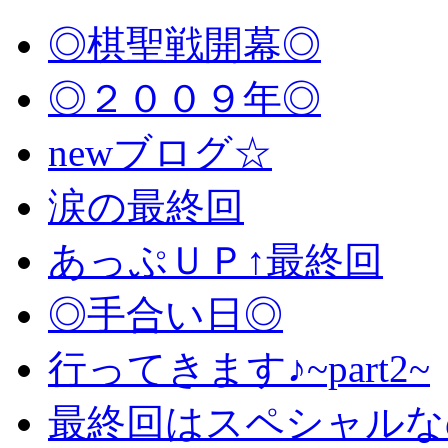
◎棋聖戦開幕◎
◎２００９年◎
newブログ☆
涙の最終回
あっぷＵＰ↑最終回
◎手合い日◎
行ってきます♪~part2~
最終回はスペシャルな