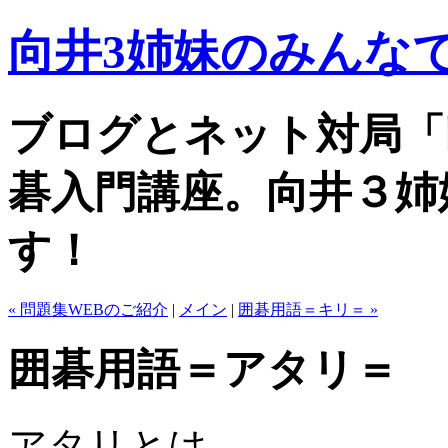
向井3姉妹のみんなで
ブログとネット対局「
碁入門講座。向井３姉
す！
« 問題集WEBのご紹介
|
メイン
|
囲碁用語＝キリ＝ »
囲碁用語＝アタリ＝
アタリとは