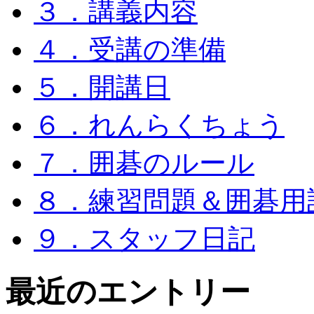
３．講義内容
４．受講の準備
５．開講日
６．れんらくちょう
７．囲碁のルール
８．練習問題＆囲碁用
９．スタッフ日記
最近のエントリー