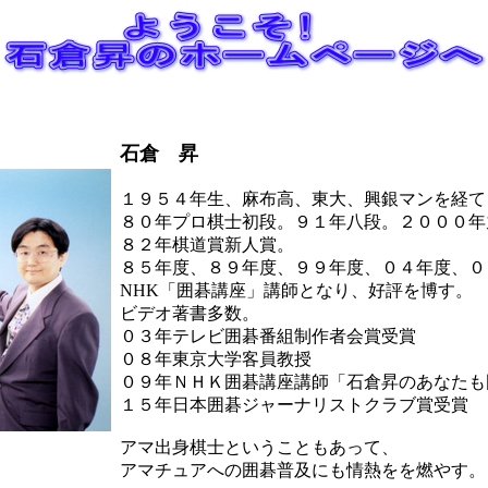
石倉 昇
１９５４年生、麻布高、東大、興銀マンを経て
８０年プロ棋士初段。９１年八段。２０００年
８２年棋道賞新人賞。
８５年度、８９年度、９９年度、０４年度、０
NHK「囲碁講座」講師となり、好評を博す。
ビデオ著書多数。
０３年テレビ囲碁番組制作者会賞受賞
０８年東京大学客員教授
０９年ＮＨＫ囲碁講座講師「石倉昇のあなたも
１５年日本囲碁ジャーナリストクラブ賞受賞
アマ出身棋士ということもあって、
アマチュアへの囲碁普及にも情熱をを燃やす。