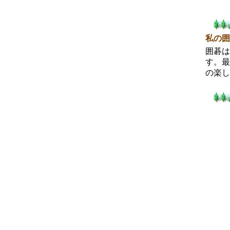
私の囲
囲碁は
す。最
の楽し