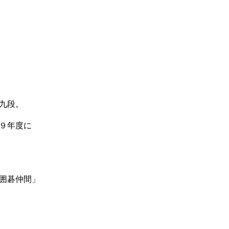
九段。
９年度に
囲碁仲間」