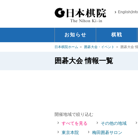
English(Inf
お知らせ
棋戦
日本棋院ホーム
囲碁大会・イベント
囲碁大会 
囲碁大会 情報一覧
開催地域で絞り込む
すべてを見る
その他の地域
東京本院
梅田囲碁サロン