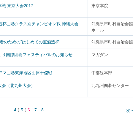
戦 東京大会2017
東京本院
造杯囲碁クラス別チャンピオン戦 沖縄大会
沖縄県市町村自治会館
ホール
心者のための"はじめての宝酒造杯
沖縄県市町村自治会館
より国際囲碁フェスティバルのお知らせ
マガダン
日アマ囲碁東海地区団体十傑戦
中部総本部
大会（北九州大会）
北九州囲碁センター
4
5
6
7
8
次へ