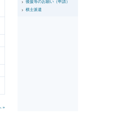
後援等のお願い（申請）
棋士派遣
 »