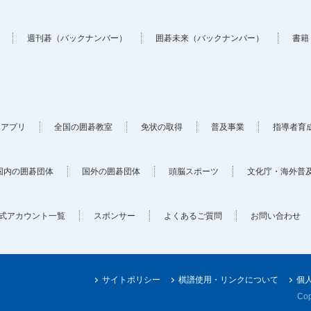
週刊碁（バックナンバー）
囲碁未来（バックナンバー）
書籍
ホアプリ
全国の囲碁教室
免状の取得
普及事業
指導者育
国内の囲碁団体
国外の囲碁団体
頭脳スポーツ
文化庁・海外普
式アカウント一覧
スポンサー
よくあるご質問
お問い合わせ
サイトポリシー
棋譜使用・リンクについて
個
Cop