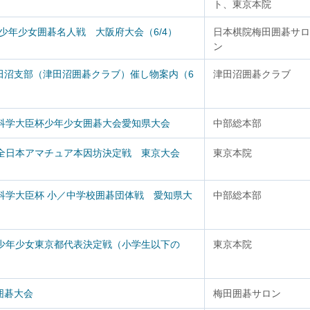
ト、東京本院
日少年少女囲碁名人戦 大阪府大会（6/4）
日本棋院梅田囲碁サロ
ン
田沼支部（津田沼囲碁クラブ）催し物案内（6
津田沼囲碁クラブ
部科学大臣杯少年少女囲碁大会愛知県大会
中部総本部
回全日本アマチュア本因坊決定戦 東京大会
東京本院
科学大臣杯 小／中学校囲碁団体戦 愛知県大
中部総本部
回少年少女東京都代表決定戦（小学生以下の
東京本院
囲碁大会
梅田囲碁サロン