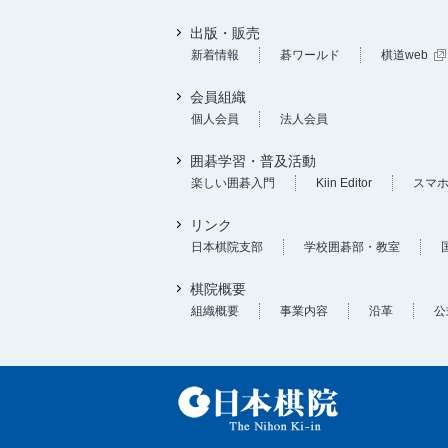
出版・販売
新着情報
碁ワールド
棋道web
会員組織
個人会員
法人会員
囲碁学習・普及活動
楽しい囲碁入門
Kiin Editor
スマ
リンク
日本棋院支部
学校囲碁部・教室
棋院概要
組織概要
事業内容
沿革
公