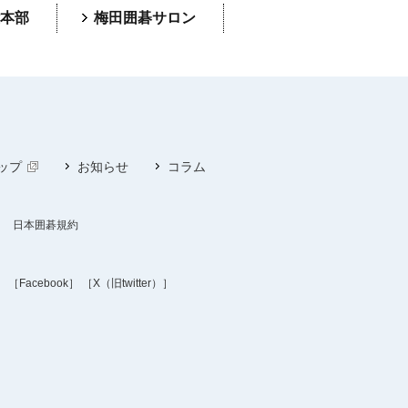
本部
梅田囲碁サロン
ップ
お知らせ
コラム
日本囲碁規約
］
［Facebook］
［X（旧twitter）］