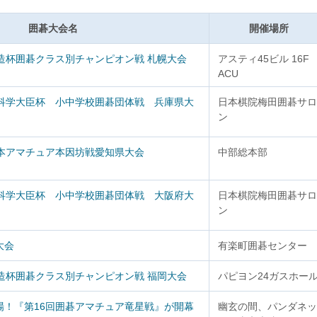
囲碁大会名
開催場所
造杯囲碁クラス別チャンピオン戦 札幌大会
アスティ45ビル 16F
ACU
部科学大臣杯 小中学校囲碁団体戦 兵庫県大
日本棋院梅田囲碁サロ
ン
日本アマチュア本因坊戦愛知県大会
中部総本部
部科学大臣杯 小中学校囲碁団体戦 大阪府大
日本棋院梅田囲碁サロ
ン
大会
有楽町囲碁センター
造杯囲碁クラス別チャンピオン戦 福岡大会
パピヨン24ガスホー
場！『第16回囲碁アマチュア竜星戦』が開幕
幽玄の間、パンダネッ