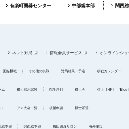
有楽町囲碁センター
中部総本部
関西総
ネット対局
情報会員サービス
オンラインショ
国際棋戦
その他の棋戦
対局結果・予定
棋戦カレンダー
ーム
棋士採用試験
院生序列
棋士会
棋士
［HP］
［Blog
ント
アマ大会一覧
後援申請
棋士派遣
部総本部
関西総本部
梅田囲碁サロン
海外施設