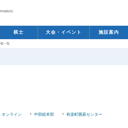
ormation)
棋士
大会・イベント
施設案内
情報一覧
オンライン
中部総本部
有楽町囲碁センター