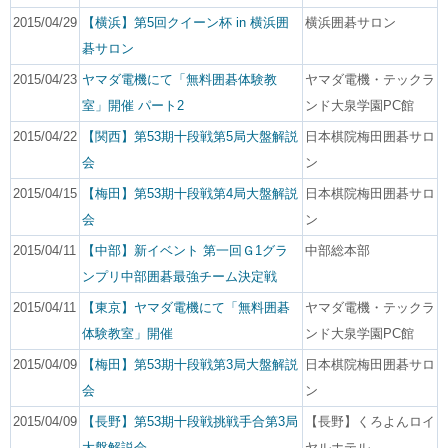
2015/04/29
【横浜】第5回クイーン杯 in 横浜囲
横浜囲碁サロン
碁サロン
2015/04/23
ヤマダ電機にて「無料囲碁体験教
ヤマダ電機・テックラ
室」開催 パート2
ンド大泉学園PC館
2015/04/22
【関西】第53期十段戦第5局大盤解説
日本棋院梅田囲碁サロ
会
ン
2015/04/15
【梅田】第53期十段戦第4局大盤解説
日本棋院梅田囲碁サロ
会
ン
2015/04/11
【中部】新イベント 第一回Ｇ1グラ
中部総本部
ンプリ中部囲碁最強チーム決定戦
2015/04/11
【東京】ヤマダ電機にて「無料囲碁
ヤマダ電機・テックラ
体験教室」開催
ンド大泉学園PC館
2015/04/09
【梅田】第53期十段戦第3局大盤解説
日本棋院梅田囲碁サロ
会
ン
2015/04/09
【長野】第53期十段戦挑戦手合第3局
【長野】くろよんロイ
大盤解説会
ヤルホテル