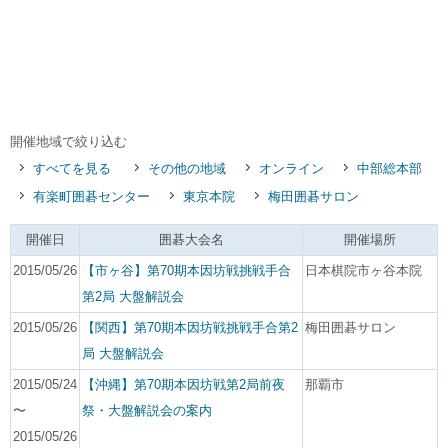
開催地域で絞り込む
すべてを見る
その他の地域
オンライン
中部総本部
有楽町囲碁センター
東京本院
梅田囲碁サロン
開催日
囲碁大会名
開催場所
2015/05/26
【市ヶ谷】第70期本因坊戦挑戦手合
日本棋院市ヶ谷本院
第2局 大盤解説会
2015/05/26
【関西】第70期本因坊戦挑戦手合第2
梅田囲碁サロン
局 大盤解説会
2015/05/24
【沖縄】第70期本因坊戦第2局前夜
那覇市
〜
祭・大盤解説会の案内
2015/05/26