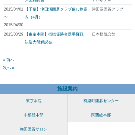
2015/04/01
【千葉】津田沼囲碁クラブ催し物案
津田沼囲碁クラブ
〜
内（4月）
2015/04/30
2015/03/29
【東京本院】棋戦優勝者選手権戦
日本棋院会館
決勝大盤解説会
« 前へ
次へ »
施設案内
東京本院
有楽町囲碁センター
中部総本部
関西総本部
梅田囲碁サロン