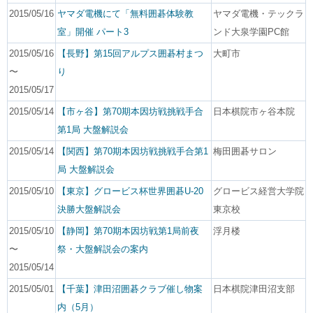
2015/05/16
ヤマダ電機にて「無料囲碁体験教
ヤマダ電機・テックラ
室」開催 パート3
ンド大泉学園PC館
2015/05/16
【長野】第15回アルプス囲碁村まつ
大町市
〜
り
2015/05/17
2015/05/14
【市ヶ谷】第70期本因坊戦挑戦手合
日本棋院市ヶ谷本院
第1局 大盤解説会
2015/05/14
【関西】第70期本因坊戦挑戦手合第1
梅田囲碁サロン
局 大盤解説会
2015/05/10
【東京】グロービス杯世界囲碁U-20
グロービス経営大学院
決勝大盤解説会
東京校
2015/05/10
【静岡】第70期本因坊戦第1局前夜
浮月楼
〜
祭・大盤解説会の案内
2015/05/14
2015/05/01
【千葉】津田沼囲碁クラブ催し物案
日本棋院津田沼支部
内（5月）