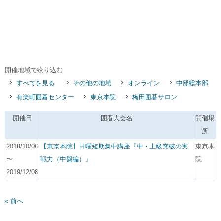
開催地域で絞り込む
すべてを見る
その他の地域
オンライン
中部総本部
有楽町囲碁センター
東京本院
梅田囲碁サロン
開催日
囲碁大会名
開催場
所
2019/10/06
【東京本院】日曜短期集中講座『中・上級突破の実
東京本
〜
戦力（中盤編）』
院
2019/12/08
« 前へ