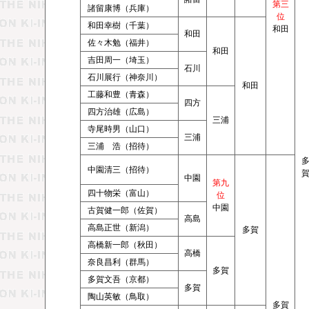
第三
諸留康博（兵庫）
位
和田幸樹（千葉）
和田
和田
佐々木勉（福井）
和田
吉田周一（埼玉）
石川
石川展行（神奈川）
和田
工藤和豊（青森）
四方
四方治雄（広島）
三浦
寺尾時男（山口）
三浦
三浦 浩（招待）
中園清三（招待）
中園
第九
四十物栄（富山）
位
中園
古賀健一郎（佐賀）
高島
高島正世（新潟）
多賀
高橋新一郎（秋田）
高橋
奈良昌利（群馬）
多賀
多賀文吾（京都）
多賀
陶山英敏（鳥取）
多賀