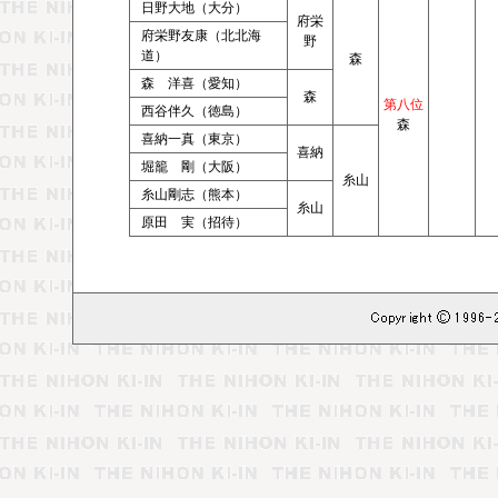
日野大地（大分）
府栄
府栄野友康（北北海
野
道）
森
森 洋喜（愛知）
森
第八位
西谷伴久（徳島）
森
喜納一真（東京）
喜納
堀籠 剛（大阪）
糸山
糸山剛志（熊本）
糸山
原田 実（招待）