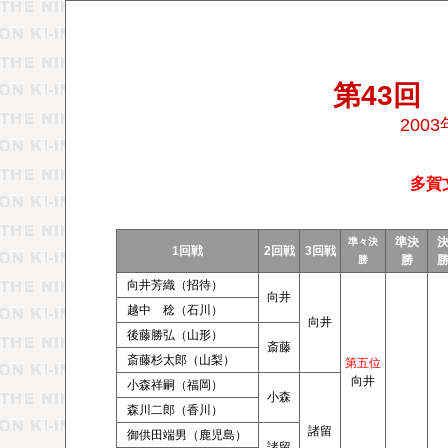
第43回
200
多賀
準決
準々決
1回戦
2回戦
3回戦
勝
勝
向井芳織（招待）
向井
越中 稔（石川）
向井
後藤勝弘（山形）
斎藤
斎藤杉太郎（山梨）
第五位
向井
小森祥嗣（福岡）
小森
森川二郎（香川）
諸留
御供田端男（鹿児島）
諸留